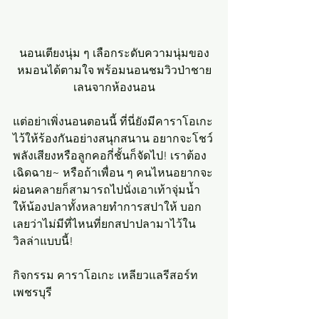
นอนเตียงนุ่ม ๆ เลือกระดับความนุ่มของ
หมอนได้ตามใจ พร้อมนอนชมวิวป่าชาย
เลนจากห้องนอน
แต่อย่าเพิ่งนอนตอนนี้ ที่นี่ยังมีคาราโอเกะ
ไว้ให้ร้องกันอย่างสนุกสนาน อยากจะโชว์
พลังเสียงหรือลูกคอกี่ชั้นก็จัดไป! เราต้อง
เฉิดฉาย~ หรือถ้าเพื่อน ๆ คนไหนอยากจะ
ผ่อนคลายก็สามารถไปนั่งเอาเท้าจุ่มน้ำ 
ให้น้องปลาทั้งหลายทำการสปาให้ บอก
เลยว่าไม่มีที่ไหนที่ยกสปาปลามาไว้ใน
วิลล่าแบบนี้!
กิจกรรม คาราโอเกะ เหลียวแลรีสอร์ท 
เพชรบุรี