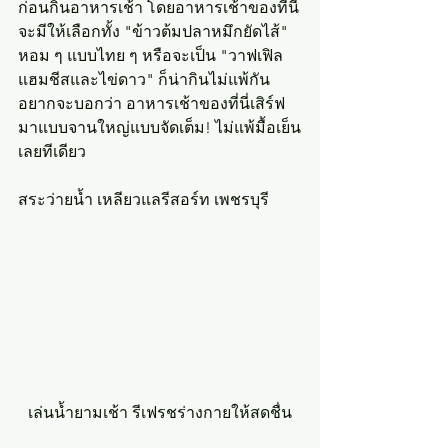
ก่อนกินอาหารเช้า โดยอาหารเช้าของที่นี่
จะมีให้เลือกทั้ง "ข้าวต้มปลาหมึกยัดไส้" 
หอม ๆ แบบไทย ๆ หรือจะเป็น "วาฟเฟิล
แฮมชีสและไข่ดาว" ก็น่ากินไม่แพ้กัน 
อยากจะบอกว่า อาหารเช้าของที่นี่เสิร์ฟ
มาแบบจานใหญ่แบบจัดเต็ม! ไม่แพ้มื้อเย็น
เลยทีเดียว
สระว่ายน้ำ เหลียวแลรีสอร์ท เพชรบุรี
เล่นน้ำยามเช้า รีเฟรชร่างกายให้สดชื่น