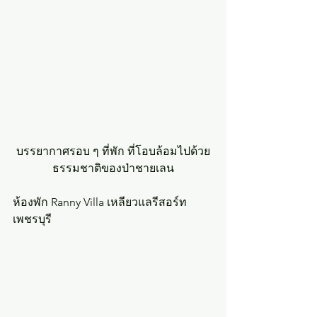
บรรยากาศรอบ ๆ ที่พัก ที่โอบล้อมไปด้วย
ธรรมชาติของป่าชายเลน
ห้องพัก Ranny Villa เหลียวแลรีสอร์ท 
เพชรบุรี