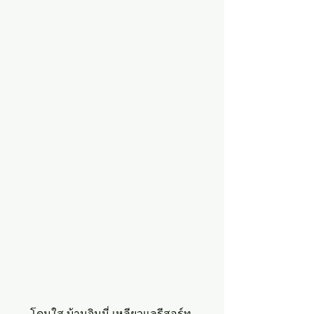
โดมใส บ้านจิมมี่ เหลียวแลรีสอร์ท 