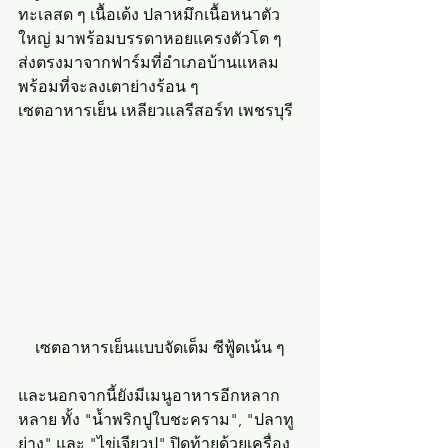
ทะเลสด ๆ เนื้อเด้ง ปลาหมึกเนื้อหนาตัว
ใหญ่ มาพร้อมบรรดาหอยแครงตัวโต ๆ 
ส่งตรงมาจากฟาร์มที่อำเภอบ้านแหลม 
พร้อมที่จะลงเตาย่างร้อน ๆ
เซตอาหารเย็น เหลียวแลรีสอร์ท เพชรบุรี
เซตอาหารเย็นแบบจัดเต็ม ซีฟู้ดเน้น ๆ
และนอกจากนี้ยังมีเมนูอาหารอีกหลาก
หลาย ทั้ง "น้ำพริกปูใบชะคราม", "ปลาทู
ย่าง" และ "ไข่เจียวปู" ปิดท้ายด้วยเครื่อง