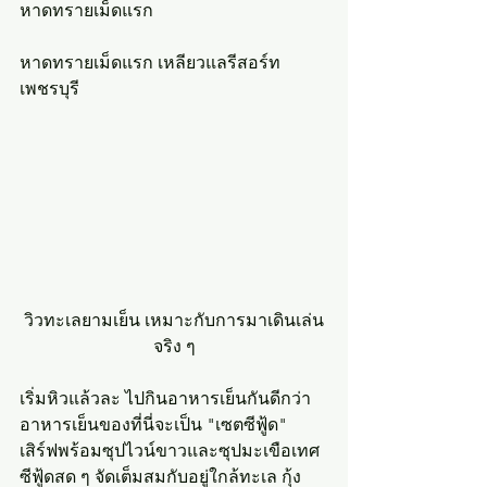
หาดทรายเม็ดแรก
หาดทรายเม็ดแรก เหลียวแลรีสอร์ท 
เพชรบุรี
วิวทะเลยามเย็น เหมาะกับการมาเดินเล่น
จริง ๆ
เริ่มหิวแล้วละ ไปกินอาหารเย็นกันดีกว่า 
อาหารเย็นของที่นี่จะเป็น "เซตซีฟู้ด" 
เสิร์ฟพร้อมซุปไวน์ขาวและซุปมะเขือเทศ 
ซีฟู้ดสด ๆ จัดเต็มสมกับอยู่ใกล้ทะเล กุ้ง