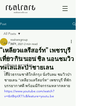
Post
All Posts
realraregroup
All Posts
Jul 1, 2021
2 min read
“เหลียวแลรีสอร์ท” เพชรบุรี
เหลียวแล เพชรบุรี
เที่ยว กิน นอน ชิล นอนชมวิว
เหลียวแล รัชดาลาดพร้าว
เหลียวแล ตลาดน้อย
ทะเลและป่าชายเลน
Tips
เที่ยวธรรมชาติใกล้กรุง นั่งรับลม ชมวิวป่า
ชายเลน “เหลียวแลรีสอร์ท” เพชรบุรี ที่พัก
บรรยากาศดี พร้อมมีกิจกรรมหลากหลาย
https://www.youtube.com/watch?
v=tbt8rptX11c&feature=youtu.be