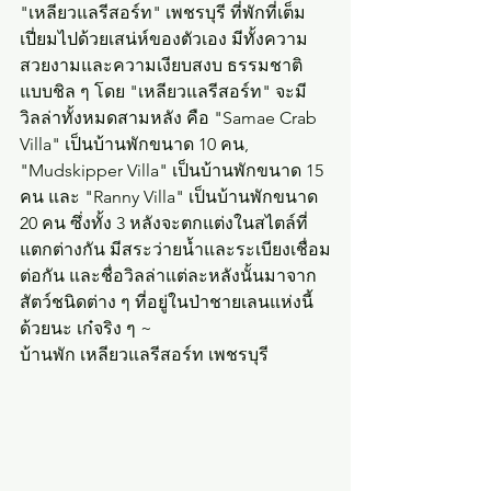
"เหลียวแลรีสอร์ท" เพชรบุรี ที่พักที่เต็ม
เปี่ยมไปด้วยเสน่ห์ของตัวเอง มีทั้งความ
สวยงามและความเงียบสงบ ธรรมชาติ
แบบชิล ๆ โดย "เหลียวแลรีสอร์ท" จะมี
วิลล่าทั้งหมดสามหลัง คือ "Samae Crab 
Villa" เป็นบ้านพักขนาด 10 คน, 
"Mudskipper Villa" เป็นบ้านพักขนาด 15 
คน และ "Ranny Villa" เป็นบ้านพักขนาด 
20 คน ซึ่งทั้ง 3 หลังจะตกแต่งในสไตล์ที่
แตกต่างกัน มีสระว่ายน้ำและระเบียงเชื่อม
ต่อกัน และชื่อวิลล่าแต่ละหลังนั้นมาจาก
สัตว์ชนิดต่าง ๆ ที่อยู่ในป่าชายเลนแห่งนี้
ด้วยนะ เก๋จริง ๆ ~
บ้านพัก เหลียวแลรีสอร์ท เพชรบุรี